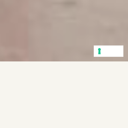
MARAVEE PROJECTS
referente di progetto
: Samantha Punis
cliente
: Associazione culturale Maravee
Ideazione e direzione artistica
: Sabrina Zannier